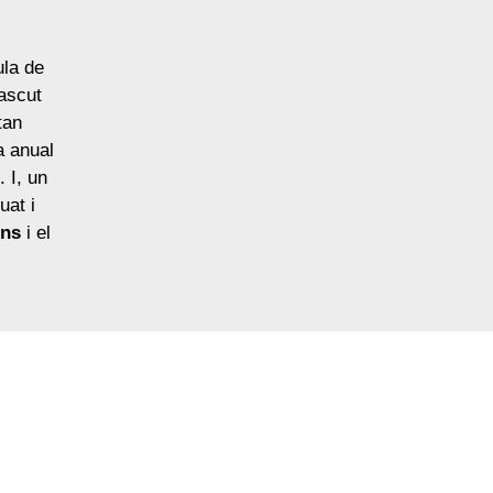
ula de
ascut
tan
a anual
 I, un
uat i
ins
i el