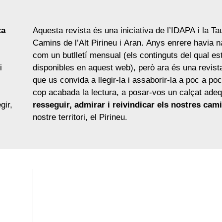
ca
Aquesta revista és una iniciativa de l’IDAPA i la Ta
Camins de l’Alt Pirineu i Aran. Anys enrere havia n
com un butlletí mensual (els continguts del qual es
i
disponibles en aquest web), però ara és una revist
que us convida a llegir-la i assaborir-la a poc a poc.
cop acabada la lectura, a posar-vos un calçat adeq
gir,
resseguir, admirar i reivindicar els nostres cam
nostre territori, el Pirineu.